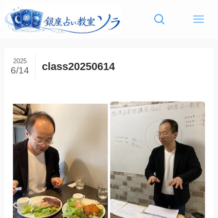
2025
class20250614
6/14