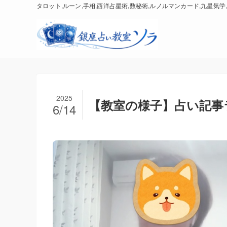
タロット,ルーン,手相,西洋占星術,数秘術,ルノルマンカード,九星気学,
2025
【教室の様子】占い記事
6/14