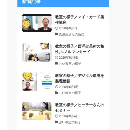
新着記事
教室の様子／マイ・カード製
作講座
2026年8月7日
受講生さんの感想
教室の様子／西洋占星術の相
性,ルノルマンカード
2026年8月6日
占い教室の様子
教室の様子／デジタル環境を
整理整頓
2026年8月5日
占い教室の様子
教室の様子／ヒーラーさんの
セミナー
2026年8月4日
占い教室の様子