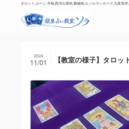
タロット,ルーン,手相,西洋占星術,数秘術,ルノルマンカード,九星気学,
2024
【教室の様子】タロッ
11/01