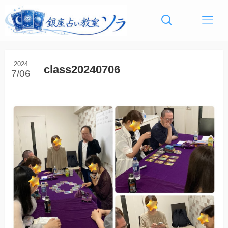
2024
class20240706
7/06