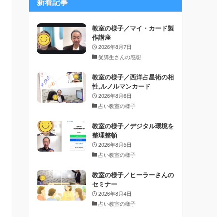
新着記事
教室の様子／マイ・カード製
作講座
2026年8月7日
受講生さんの感想
教室の様子／西洋占星術の相
性,ルノルマンカード
2026年8月6日
占い教室の様子
教室の様子／デジタル環境を
整理整頓
2026年8月5日
占い教室の様子
教室の様子／ヒーラーさんの
セミナー
2026年8月4日
占い教室の様子