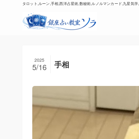
タロット,ルーン,手相,西洋占星術,数秘術,ルノルマンカード,九星気学,
2025
手相
5/16